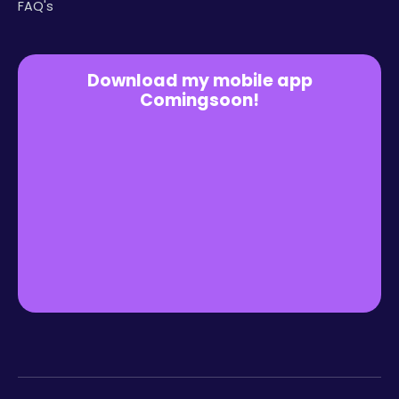
FAQ's
Download my mobile app
Comingsoon!