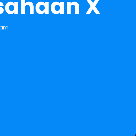
usahaan X
 am