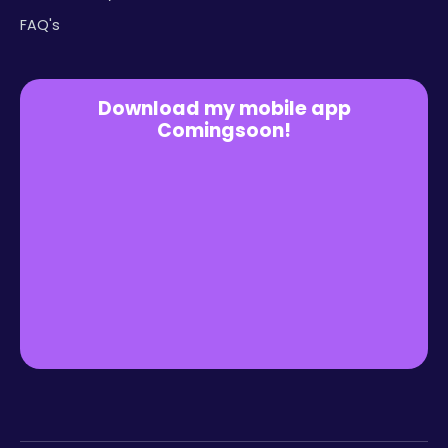
FAQ's
Download my mobile app
Comingsoon!