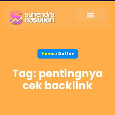
My Service
Tips & Trik
My Contact
Home
>
Daftar
Tag: pentingnya
cek backlink