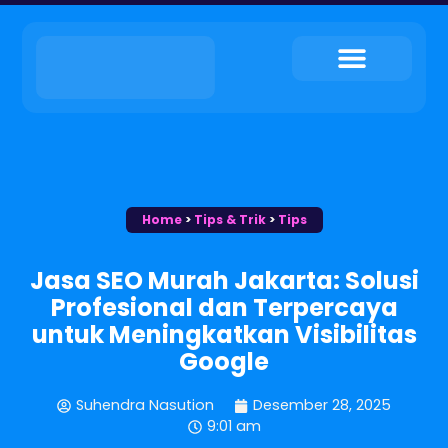
My Service
Tips & Trik
My Contact
Home
>
Tips & Trik
>
Tips
Jasa SEO Murah Jakarta: Solusi
Profesional dan Terpercaya
untuk Meningkatkan Visibilitas
Google
Suhendra Nasution
Desember 28, 2025
9:01 am