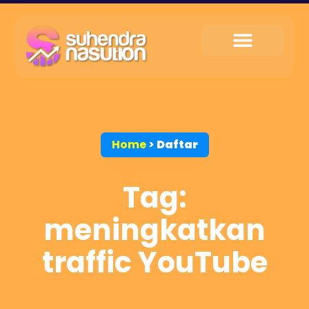
My Service
Tips & Trik
My Contact
Home
>
Daftar
Tag:
meningkatkan
traffic YouTube