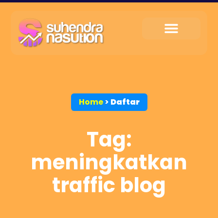
My Service
Tips & Trik
My Contact
Home
>
Daftar
Tag:
meningkatkan
traffic blog