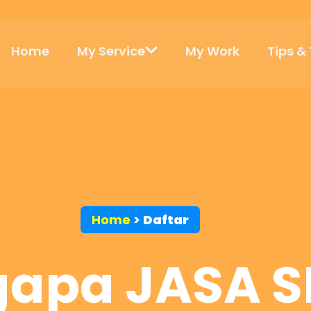
Home
My Service
My Work
Tips & 
Home
>
Daftar
gapa JASA S