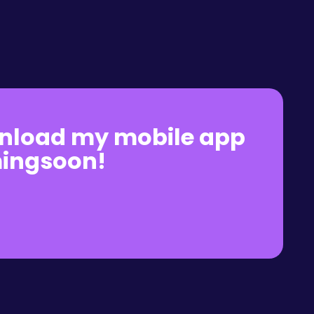
nload my mobile app
ingsoon!