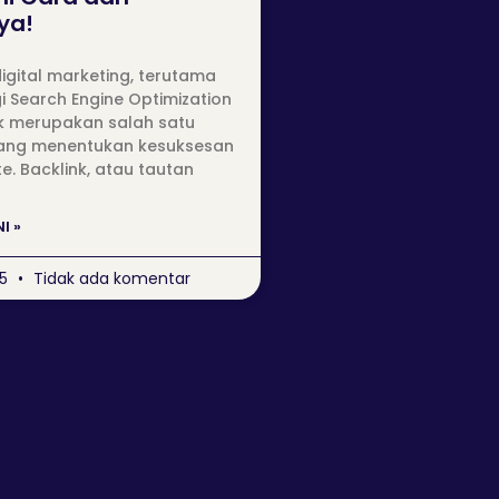
ya!
igital marketing, terutama
i Search Engine Optimization
nk merupakan salah satu
yang menentukan kesuksesan
e. Backlink, atau tautan
I »
25
Tidak ada komentar