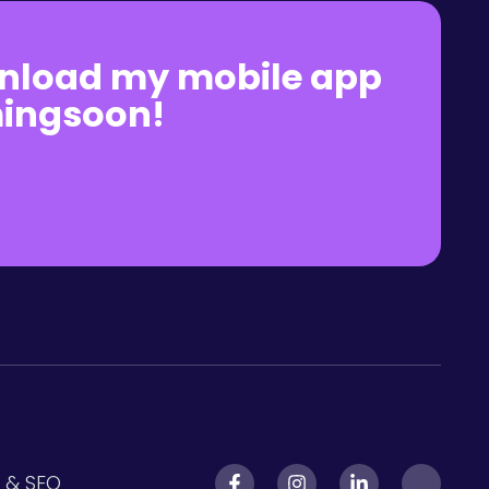
nload my mobile app
ingsoon!
 & SEO