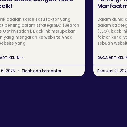
baik!
Manfaatn
ink adalah salah satu faktor yang
Dalam dunia d
t penting dalam strategi SEO (Search
dalam strateg
e Optimization). Backlink merupakan
(SEO), backli
an yang mengarah ke website Anda
faktor kunci 
website yang
sebuah websit
ARTIKEL INI »
BACA ARTIKEL IN
 6, 2025
Tidak ada komentar
Februari 21, 20