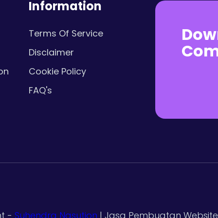
Information
Dow
Terms Of Service
Com
Disclaimer
on
Cookie Policy
FAQ's
t -
Suhendra Nasution
| Jasa Pembuatan Website