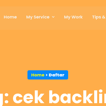
Home
My Service
My Work
Tips &
Home
>
Daftar
: cek backl