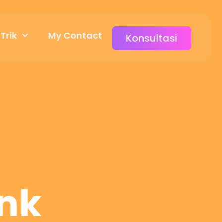
 Trik
My Contact
Konsultasi
ink