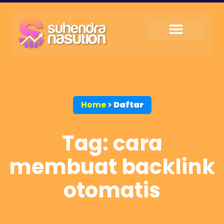
My Service
Tips & Trik
My Contact
Home
>
Daftar
Tag: cara
membuat backlink
otomatis