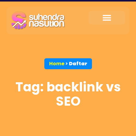
My Service
Tips & Trik
My Contact
Home
>
Daftar
Tag: backlink vs
SEO