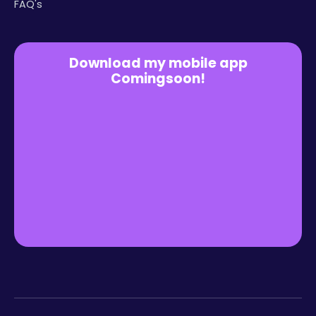
FAQ's
Download my mobile app
Comingsoon!