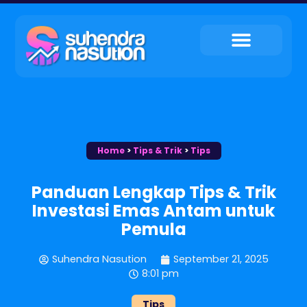
My Service
Tips & Trik
My Contact
Home
>
Tips & Trik
>
Tips
Panduan Lengkap Tips & Trik
Investasi Emas Antam untuk
Pemula
Suhendra Nasution
September 21, 2025
8:01 pm
Tips