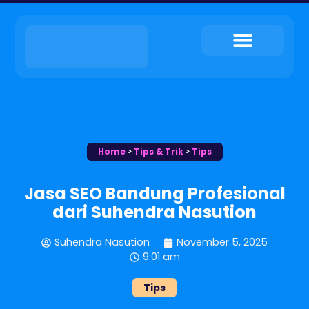
My Service
Tips & Trik
My Contact
Home
>
Tips & Trik
>
Tips
Jasa SEO Bandung Profesional
dari Suhendra Nasution
Suhendra Nasution
November 5, 2025
9:01 am
Tips