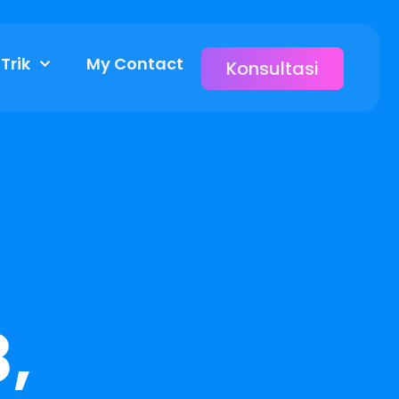
 Trik
My Contact
Konsultasi
,