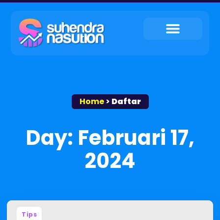
My Service
Tips & Trik
My Contact
Home
>
Daftar
Day: Februari 17,
2024
Tips