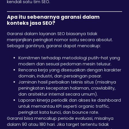
kendali satu tim SEO.
Apa itu sebenarnya garansi dalam
konteks jasa SEO?
Garansi dalam layanan SEO biasanya tidak
menjanjikan peringkat nomor satu secara absolut.
Sebagai gantinya, garansi dapat mencakup:
Komitmen terhadap metodologi putih-hat yang
modern dan sesuai pedoman mesin telusur.
Rencana kerja yang disesuaikan dengan karakter
domain, industri, dan persaingan pasar.
Jaminan hasil perbaikan teknis situs (misalnya
peningkatan kecepatan halaman, crawlability,
dan arsitektur internal secara umum).
Laporan kinerja periodik dan akses ke dashboard
untuk memantau KPI seperti organic traffic,
peringkat kata kunci, dan bounce rate.
Garansi bisa mencakup periode evaluasi, misalnya
dalam 90 atau 180 hari. Jika target tertentu tidak