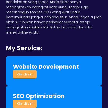
pendekatan yang tepat, Anda tidak hanya
meningkatkan peringkat kata kunci, tetapi juga
membangun fondasi SEO yang kuat untuk
pertumbuhan jangka panjang situs Anda. Ingat, tujuan
akhir SEO bukan hanya peringkat semata, tetapi
peningkatan kualitas lalu lintas, konversi, dan nilai
merek online Anda.
My Service:
Website Development
Klik di sini
SEO Optimization
Klik di sini