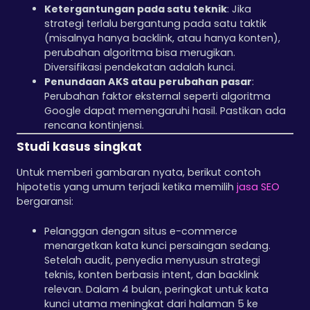
Ketergantungan pada satu teknik
: Jika
strategi terlalu bergantung pada satu taktik
(misalnya hanya backlink, atau hanya konten),
perubahan algoritma bisa merugikan.
Diversifikasi pendekatan adalah kunci.
Penundaan AKS atau perubahan pasar
:
Perubahan faktor eksternal seperti algoritma
Google dapat memengaruhi hasil. Pastikan ada
rencana kontinjensi.
Studi kasus singkat
Untuk memberi gambaran nyata, berikut contoh
hipotetis yang umum terjadi ketika memilih
jasa SEO
bergaransi:
Pelanggan dengan situs e-commerce
menargetkan kata kunci persaingan sedang.
Setelah audit, penyedia menyusun strategi
teknis, konten berbasis intent, dan backlink
relevan. Dalam 4 bulan, peringkat untuk kata
kunci utama meningkat dari halaman 5 ke