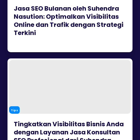
Jasa SEO Bulanan oleh Suhendra
Nasution: Optimalkan Visibilitas
Online dan Trafik dengan Strategi
Terkini
Tips
Tingkatkan Visibilitas Bisnis Anda
dengan Layanan Jasa Konsultan