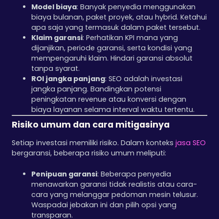
Model biaya
: Banyak penyedia menggunakan
biaya bulanan, paket proyek, atau hybrid. Ketahui
apa saja yang termasuk dalam paket tersebut.
Klaim garansi
: Perhatikan KPI mana yang
dijanjikan, periode garansi, serta kondisi yang
mempengaruhi klaim. Hindari garansi absolut
tanpa syarat.
ROI jangka panjang
: SEO adalah investasi
jangka panjang. Bandingkan potensi
peningkatan revenue atau konversi dengan
biaya layanan selama interval waktu tertentu.
Risiko umum dan cara mitigasinya
Setiap investasi memiliki risiko. Dalam konteks
jasa SEO
bergaransi, beberapa risiko umum meliputi:
Penipuan garansi
: Beberapa penyedia
menawarkan garansi tidak realistis atau cara-
cara yang melanggar pedoman mesin telusur.
Waspadai jebakan ini dan pilih opsi yang
transparan.