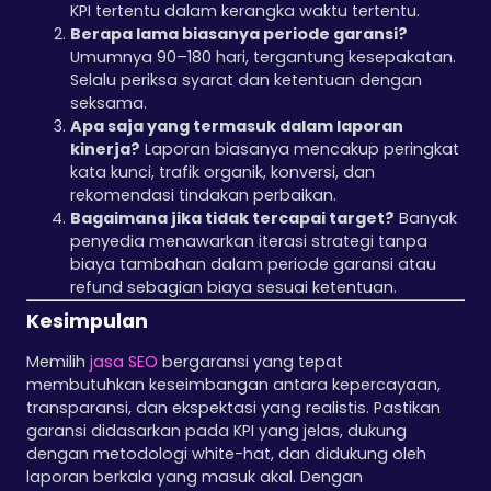
KPI tertentu dalam kerangka waktu tertentu.
Berapa lama biasanya periode garansi?
Umumnya 90–180 hari, tergantung kesepakatan.
Selalu periksa syarat dan ketentuan dengan
seksama.
Apa saja yang termasuk dalam laporan
kinerja?
Laporan biasanya mencakup peringkat
kata kunci, trafik organik, konversi, dan
rekomendasi tindakan perbaikan.
Bagaimana jika tidak tercapai target?
Banyak
penyedia menawarkan iterasi strategi tanpa
biaya tambahan dalam periode garansi atau
refund sebagian biaya sesuai ketentuan.
Kesimpulan
Memilih
jasa SEO
bergaransi yang tepat
membutuhkan keseimbangan antara kepercayaan,
transparansi, dan ekspektasi yang realistis. Pastikan
garansi didasarkan pada KPI yang jelas, dukung
dengan metodologi white-hat, dan didukung oleh
laporan berkala yang masuk akal. Dengan