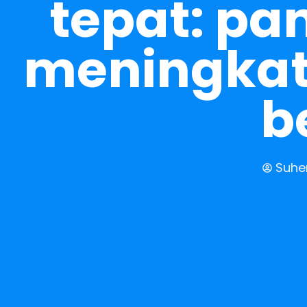
tepat: pa
meningkat
b
Suhe