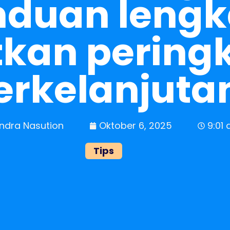
nduan leng
kan peringk
erkelanjuta
ndra Nasution
Oktober 6, 2025
9:01
Tips