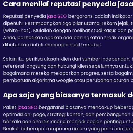
Cara menilai reputasi penyedia jas
Reputasi penyedia
jasa SEO
bergaransi adalah indikator
dipenuhi. Pertimbangkan tiga pilar utama: rekam jejak,
(white-hat). Mulailah dengan melihat studi kasus dan po
Anda, perhatikan apakah ada peningkatan trafik organik
dibutuhkan untuk mencapai hasil tersebut.
Selain itu, periksa ulasan klien dari sumber independen
referensi langsung dan hubungi klien sebelumnya unt
bagaimana mereka melaporkan progres, serta bagaim
pembaruan algoritma Google atau perubahan aturan ba
Apa saja yang biasanya termasuk d
Paket
jasa SEO
bergaransi biasanya mencakup beberapa e
optimasi on-page, strategi konten, dan pembangunan bac
berkala dan analitik kinerja menjadi bagian penting u
Berikut beberapa komponen umum yang perlu ada da