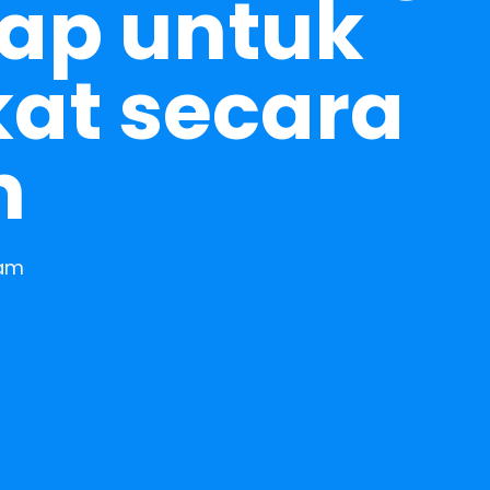
kap untuk
at secara
n
 am