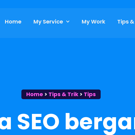
Home
My Service
My Work
Tips &
Home
>
Tips & Trik
>
Tips
sa SEO berga