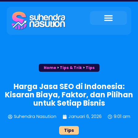
My Service
Tips & Trik
My Contact
Home
>
Tips & Trik
>
Tips
Harga Jasa SEO di Indonesia:
Kisaran Biaya, Faktor, dan Pilihan
untuk Setiap Bisnis
Suhendra Nasution
Januari 6, 2026
9:01 am
Tips