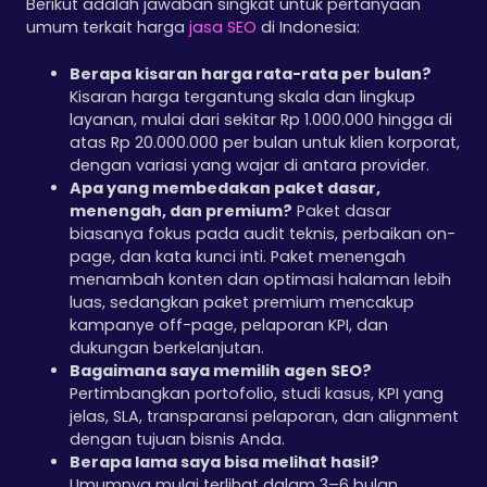
Berikut adalah jawaban singkat untuk pertanyaan
umum terkait harga
jasa SEO
di Indonesia:
Berapa kisaran harga rata-rata per bulan?
Kisaran harga tergantung skala dan lingkup
layanan, mulai dari sekitar Rp 1.000.000 hingga di
atas Rp 20.000.000 per bulan untuk klien korporat,
dengan variasi yang wajar di antara provider.
Apa yang membedakan paket dasar,
menengah, dan premium?
Paket dasar
biasanya fokus pada audit teknis, perbaikan on-
page, dan kata kunci inti. Paket menengah
menambah konten dan optimasi halaman lebih
luas, sedangkan paket premium mencakup
kampanye off-page, pelaporan KPI, dan
dukungan berkelanjutan.
Bagaimana saya memilih agen SEO?
Pertimbangkan portofolio, studi kasus, KPI yang
jelas, SLA, transparansi pelaporan, dan alignment
dengan tujuan bisnis Anda.
Berapa lama saya bisa melihat hasil?
Umumnya mulai terlihat dalam 3–6 bulan,