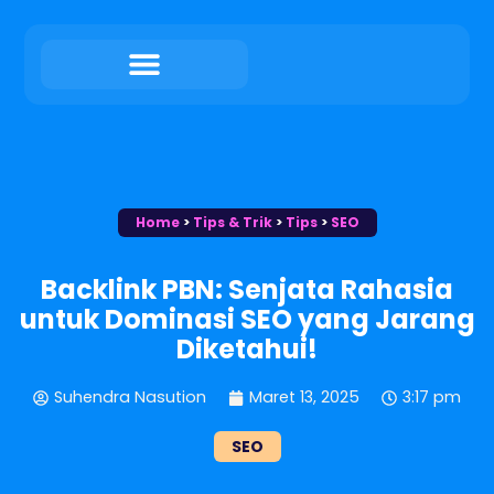
Home
>
Tips & Trik
>
Tips
>
SEO
Backlink PBN: Senjata Rahasia
untuk Dominasi SEO yang Jarang
Diketahui!
Suhendra Nasution
Maret 13, 2025
3:17 pm
SEO